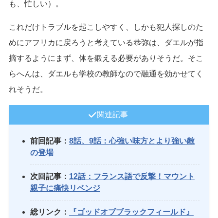
も、忙しい）。
これだけトラブルを起こしやすく、しかも犯人探しのた
めにアフリカに戻ろうと考えている恭弥は、ダエルが指
摘するようにまず、体を鍛える必要がありそうだ。そこ
らへんは、ダエルも学校の教師なので融通を効かせてく
れそうだ。
関連記事
前回記事：
8話、9話：心強い味方とより強い敵
の登場
次回記事：
12話：フランス語で反撃！マウント
親子に痛快リベンジ
総リンク：
『ゴッドオブブラックフィールド』