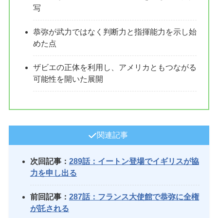
写
恭弥が武力ではなく判断力と指揮能力を示し始
めた点
ザビエの正体を利用し、アメリカともつながる
可能性を開いた展開
関連記事
次回記事：
289話：イートン登場でイギリスが協
力を申し出る
前回記事：
287話：フランス大使館で恭弥に全権
が託される