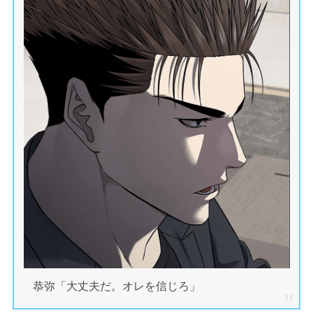
恭弥「大丈夫だ。オレを信じろ」