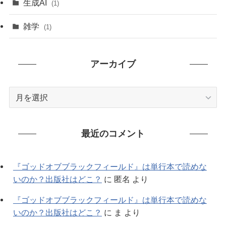
生成AI
(1)
(79)
雑学
(1)
(91)
アーカイブ
(7)
ア
ー
カ
イ
最近のコメント
ブ
『ゴッドオブブラックフィールド』は単行本で読めな
いのか？出版社はどこ？
に
匿名
より
『ゴッドオブブラックフィールド』は単行本で読めな
いのか？出版社はどこ？
に
ま
より