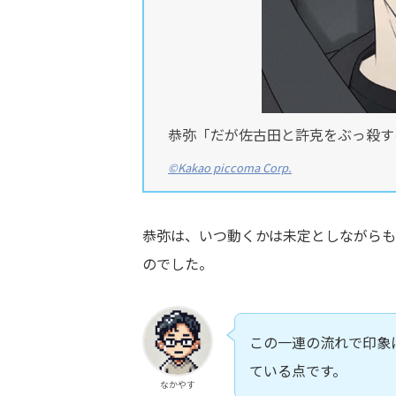
恭弥「だが佐古田と許克をぶっ殺す
©Kakao piccoma Corp.
恭弥は、いつ動くかは未定としながら
のでした。
この一連の流れで印象
ている点です。
なかやす