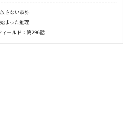
手放さない恭弥
ら始まった推理
ィールド：第296話