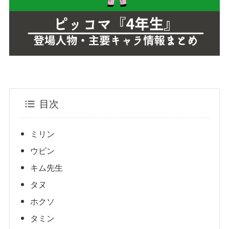
目次
ミリン
ウビン
キム先生
タヌ
ホクソ
タミン