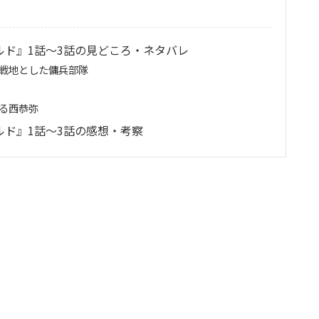
ルド』1話～3話の見どころ・ネタバレ
を戦地とした傭兵部隊
る西恭弥
ド』1話～3話の感想・考察