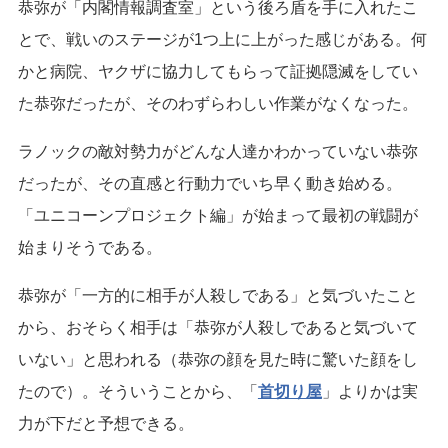
恭弥が「内閣情報調査室」という後ろ盾を手に入れたこ
とで、戦いのステージが1つ上に上がった感じがある。何
かと病院、ヤクザに協力してもらって証拠隠滅をしてい
た恭弥だったが、そのわずらわしい作業がなくなった。
ラノックの敵対勢力がどんな人達かわかっていない恭弥
だったが、その直感と行動力でいち早く動き始める。
「ユニコーンプロジェクト編」が始まって最初の戦闘が
始まりそうである。
恭弥が「一方的に相手が人殺しである」と気づいたこと
から、おそらく相手は「恭弥が人殺しであると気づいて
いない」と思われる（恭弥の顔を見た時に驚いた顔をし
たので）。そういうことから、「
首切り屋
」よりかは実
力が下だと予想できる。