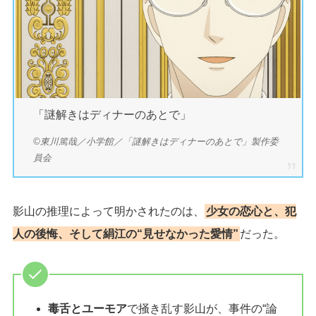
「謎解きはディナーのあとで」
©東川篤哉／小学館／「謎解きはディナーのあとで」製作委
員会
影山の推理によって明かされたのは、
少女の恋心と、犯
人の後悔、そして絹江の“見せなかった愛情”
だった。
毒舌とユーモア
で掻き乱す影山が、事件の“論