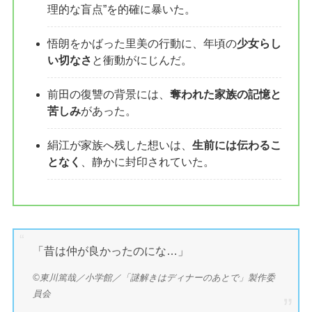
理的な盲点”を的確に暴いた。
悟朗をかばった里美の行動に、年頃の
少女らし
い切なさ
と衝動がにじんだ。
前田の復讐の背景には、
奪われた家族の記憶と
苦しみ
があった。
絹江が家族へ残した想いは、
生前には伝わるこ
となく
、静かに封印されていた。
「昔は仲が良かったのにな…」
©東川篤哉／小学館／「謎解きはディナーのあとで」製作委
員会