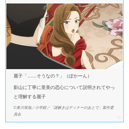
麗子「……そうなの？」（ぽかーん）
影山に丁寧に里美の恋心について説明されてやっ
と理解する麗子
©東川篤哉／小学館／「謎解きはディナーのあとで」製作委
員会