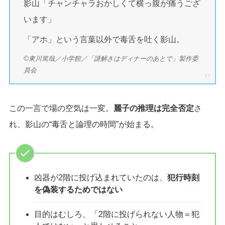
影山「チャンチャラおかしくて横っ腹が痛うござ
います」
「アホ」という言葉以外で毒舌を吐く影山。
©東川篤哉／小学館／「謎解きはディナーのあとで」製作委
員会
この一言で場の空気は一変。
麗子の推理は完全否定
さ
れ、影山の“毒舌と論理の時間”が始まる。
凶器が2階に投げ込まれていたのは、
犯行時刻
を偽装するためではない
目的はむしろ、「2階に投げられない人物＝犯