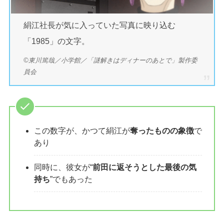
絹江社長が気に入っていた写真に映り込む
「1985」の文字。
©東川篤哉／小学館／「謎解きはディナーのあとで」製作委
員会
この数字が、かつて絹江が
奪ったものの象徴
で
あり
同時に、彼女が“
前田に返そうとした最後の気
持ち
”でもあった