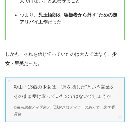
人ではない」と思わせること
つまり、
児玉悟朗を“容疑者から外す”ための逆
アリバイ工作
だった
しかも、それを信じ切っていたのは大人ではなく、
少
女・里美
だった。
影山「13歳の少女は、“肩を壊した”という言葉を
そのまま受け取っていたのではないでしょうか」
©東川篤哉／小学館／「謎解きはディナーのあとで」製作委
員会