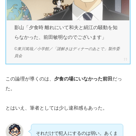
影山「夕食時 離れにいて和夫と絹江の騒動を知
らなかった、前田敏明なのでございます」
©東川篤哉／小学館／「謎解きはディナーのあとで」製作委
員会
この論理が導くのは、
夕食の場にいなかった前田
だっ
た。
とはいえ、筆者としては少し違和感もあった。
それだけで犯人にするのは弱い。あくま