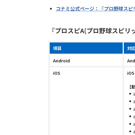
コナミ公式ページ：『プロ野球スピリ
『プロスピA(プロ野球スピリッ
項目
対
Android
And
iOS
iOS
【