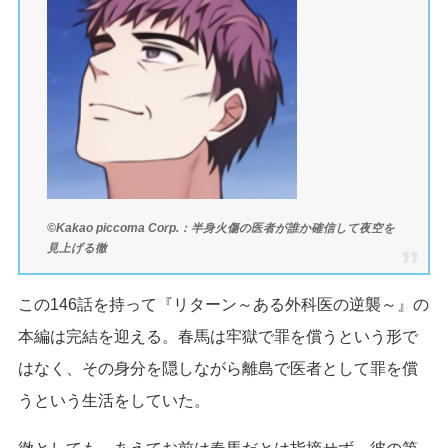
©Kakao piccoma Corp.：半身火傷の医者が誰か確信して夜空を
見上げる徹
この146話を持って『リターン～ある外科医の逆襲～』の
本編は完結を迎える。春馬は牢獄で罪を償うという形で
はなく、その身分を隠しながら離島で医者として罪を償
うという生活をしていた。