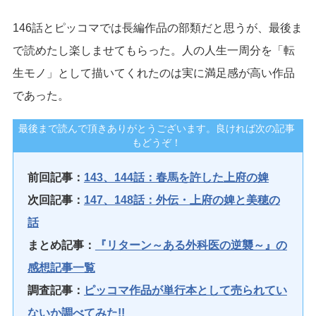
146話とピッコマでは長編作品の部類だと思うが、最後ま
で読めたし楽しませてもらった。人の人生一周分を「転
生モノ」として描いてくれたのは実に満足感が高い作品
であった。
最後まで読んで頂きありがとうございます。良ければ次の記事
もどうぞ！
前回記事：
143、144話：春馬を許した上府の婢
次回記事：
147、148話：外伝・上府の婢と美穂の
話
まとめ記事：
『リターン～ある外科医の逆襲～』の
感想記事一覧
調査記事：
ピッコマ作品が単行本として売られてい
ないか調べてみた!!