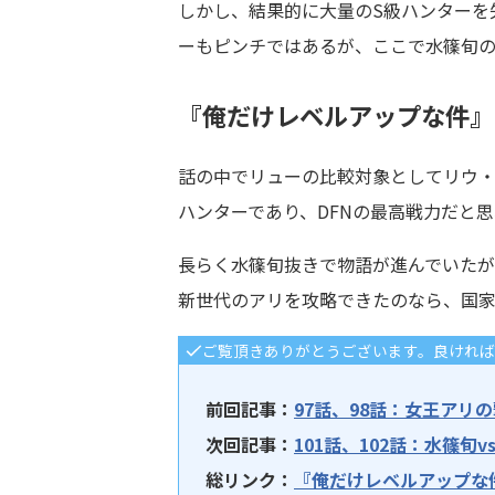
しかし、結果的に大量のS級ハンターを
ーもピンチではあるが、ここで水篠旬
『俺だけレベルアップな件』9
話の中でリューの比較対象としてリウ
ハンターであり、DFNの最高戦力だと
長らく水篠旬抜きで物語が進んでいた
新世代のアリを攻略できたのなら、国
ご覧頂きありがとうございます。良けれ
前回記事：
97話、98話：女王アリ
次回記事：
101話、102話：水篠旬
総リンク：
『俺だけレベルアップな