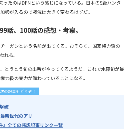
失ったのはDFNという感じになっている。日本のS級ハンタ
の加勢が入るので戦況は大きく変わるはずだ。
9話、100話の感想・考察。
・ヂーガンという名前が出てくる。おそらく、国家権力級の
思われる。
が、とうとう旬の出番がやってくるようだ。これで水篠旬が最
家権力級の実力が備わっていることになる。
ば次の記事もどうぞ！
の撃破
vs最新世代のアリ
件』全ての感想記事リンク一覧