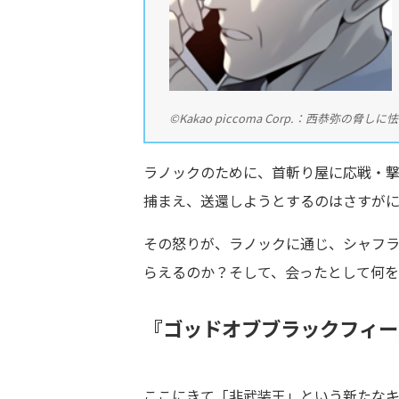
©Kakao piccoma Corp.：西恭弥の脅し
ラノックのために、首斬り屋に応戦・
捕まえ、送還しようとするのはさすがに
その怒りが、ラノックに通じ、シャフ
らえるのか？そして、会ったとして何
『ゴッドオブブラックフィー
ここにきて「非武装王」という新たな