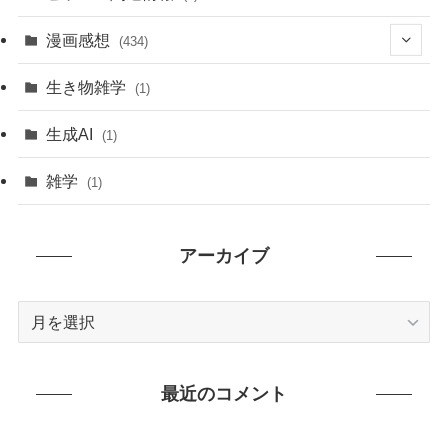
漫画感想
(434)
(20)
生き物雑学
(1)
(235)
生成AI
(1)
(79)
雑学
(1)
(91)
アーカイブ
(7)
ア
ー
カ
イ
最近のコメント
ブ