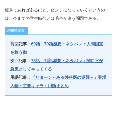
優秀であればあるほど、ピンチになっていくというの
は、今までの学生時代とは毛色が違う問題である。
関連記事
前回記事：
69話、70話感想・ネタバレ：人間国宝
を救う徹
次回記事：
73話、74話感想・ネタバレ：関口父が
急患としてやってくる
用語記事：
『リターン～ある外科医の逆襲～』登場
人物・主要キャラ・用語まとめ